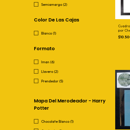
Semiamargo (2)
Color De Las Cajas
Cuadro
por Ch
Blanco (1)
$10.5
Formato
Iman (6)
Llavero (2)
Prendedor (5)
Mapa Del Merodeador - Harry
Potter
Chocolate Blanco (1)