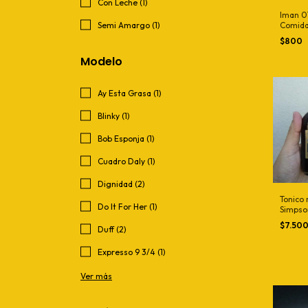
Con Leche (1)
Iman 0
Comida
Semi Amargo (1)
$800
Modelo
Ay Esta Grasa (1)
Blinky (1)
Bob Esponja (1)
Cuadro Daly (1)
Dignidad (2)
Tonico 
Do It For Her (1)
Simpson
$7.50
Duff (2)
Expresso 9 3/4 (1)
Ver más