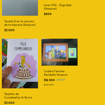
Iman 036 - Dignidad
(Simpson)
$800
Tarjeta Eres la cascara
de mi banana (Simpson)
$3.000
Cuadro Familiar
Navideño Simpson
$16.500
-
27
%
OFF
$22.500
Tarjetas de
Cumpleaños Sr Burns
$3.000