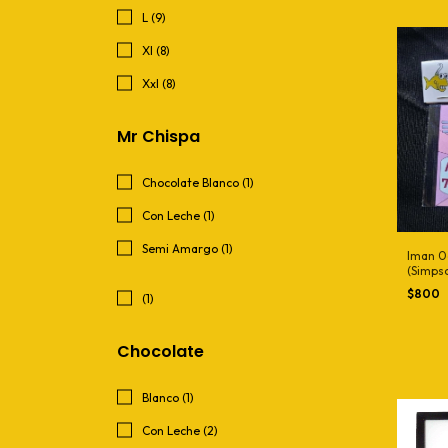
L (9)
Xl (8)
Xxl (8)
Mr Chispa
Chocolate Blanco (1)
Con Leche (1)
Semi Amargo (1)
Iman 0
(Simps
$800
(1)
Chocolate
Blanco (1)
Con Leche (2)