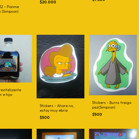
$20.000
12 - Ponme
 (Simpson)
revitalizante
 e hijo
0
Stickers - Burns traigo
Stickers - Ahora no,
paz(Simpson)
estoy muy ebria
$500
$500