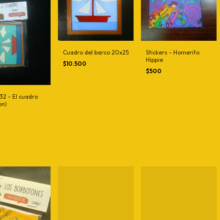
Cuadro del barco 20x25
Stickers - Homerito
Hippie
$10.500
$500
32 - El cuadro
on)