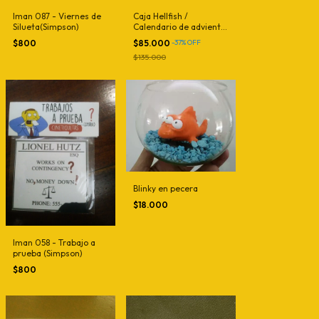
Iman 087 - Viernes de
Caja Hellfish /
Silueta(Simpson)
Calendario de adviento
(PREVENTA)
$800
$85.000
-
37
%
OFF
$135.000
Blinky en pecera
$18.000
Iman 058 - Trabajo a
prueba (Simpson)
$800