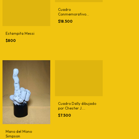
Cuadro
Conmemorativo
Borbotones- Simpson
$18.500
Estampita Messi
$800
Cuadro Dally dibujado
por Chester J.
Lampwick - Simpsons
$7.500
Mano del Mono
Simpson