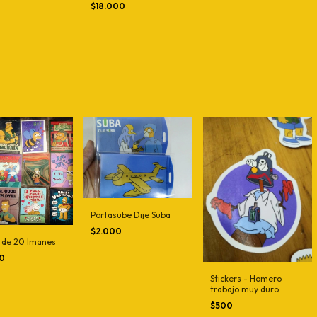
$18.000
Portasube Dije Suba
$2.000
de 20 Imanes
00
Stickers - Homero
trabajo muy duro
$500