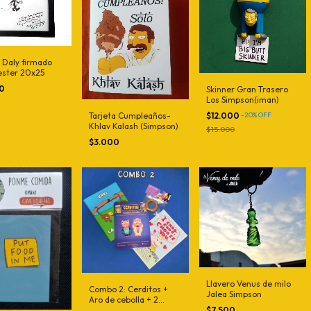
 Daly firmado
ester 20x25
00
Skinner Gran Trasero
Los Simpson(iman)
$12.000
-
20
%
OFF
Tarjeta Cumpleaños-
Khlav Kalash (Simpson)
$15.000
$3.000
Llavero Venus de milo
Combo 2: Cerditos +
Jalea Simpson
Aro de cebolla + 2
tarjetas
$7.500