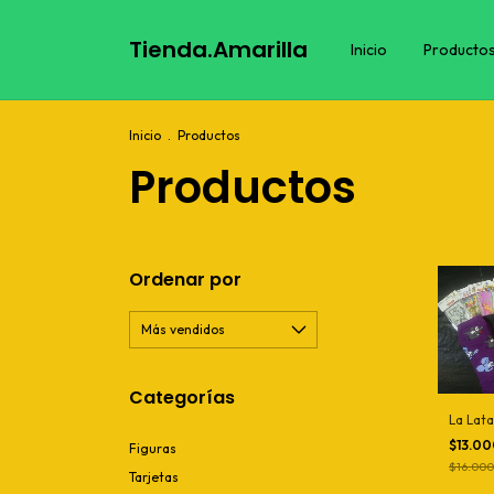
Tienda.Amarilla
Inicio
Producto
Inicio
.
Productos
Productos
Ordenar por
Categorías
La Lata
$13.0
Figuras
$16.000
Tarjetas