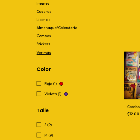
Imanes
Cuadros
Licencia
Almanaque/Calendario
Combos
Stickers
Ver más
Color
Rojo (1)
Violeta (1)
Combo 
Talle
$12.0
S (9)
M (9)