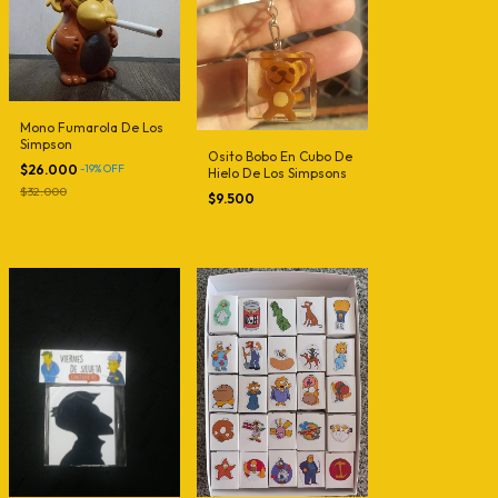
Mono Fumarola De Los
Simpson
Osito Bobo En Cubo De
$26.000
-
19
%
OFF
Hielo De Los Simpsons
$32.000
$9.500