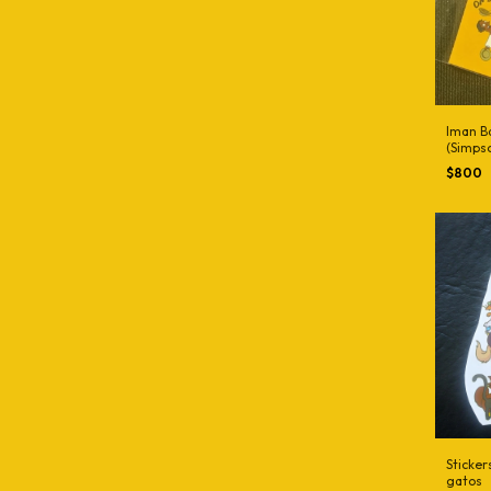
Iman B
(Simps
$800
Sticker
gatos