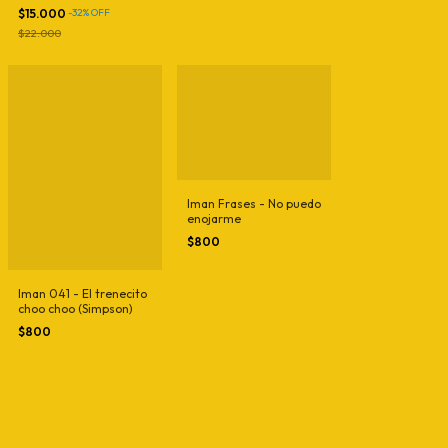
$15.000
-
32
%
OFF
$22.000
Iman Frases - No puedo
enojarme
$800
Iman 041 - El trenecito
choo choo (Simpson)
$800