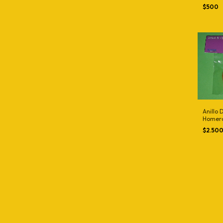
$500
Anillo 
Homero
$2.50