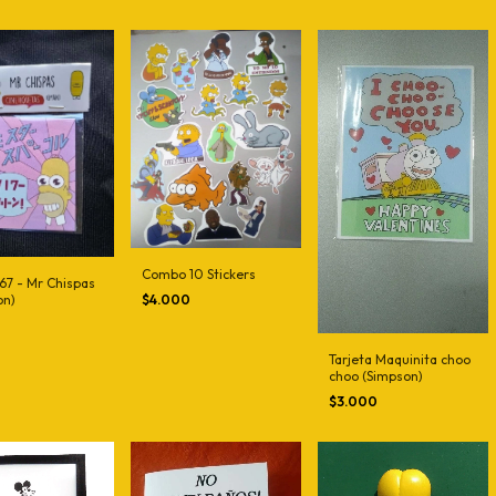
Combo 10 Stickers
67 - Mr Chispas
$4.000
on)
Tarjeta Maquinita choo
choo (Simpson)
$3.000