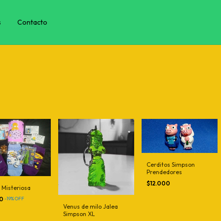
s
Contacto
Cerditos Simpson
Prendedores
$12.000
 Misteriosa
00
-
19
%
OFF
Venus de milo Jalea
Simpson XL