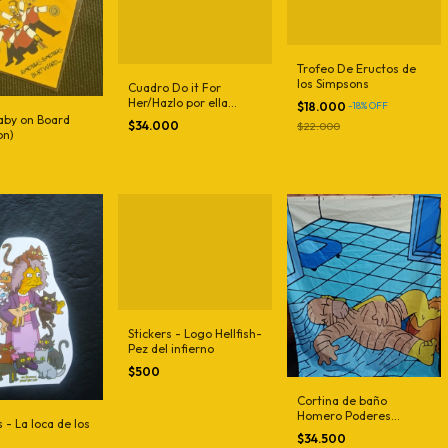
Trofeo De Eructos de
los Simpsons
Cuadro Do it For
Her/Hazlo por ella
$18.000
-
18
%
OFF
Simpson pequeño CON
aby on Board
$34.000
$22.000
FOTOS
on)
Stickers - Logo Hellfish-
Pez del infierno
$500
Cortina de baño
Homero Poderes
s - La loca de los
sexuales
$34.500