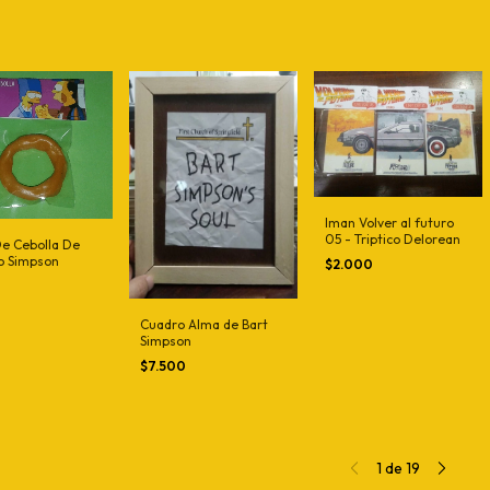
Iman Volver al futuro
05 - Triptico Delorean
De Cebolla De
 Simpson
$2.000
0
Cuadro Alma de Bart
Simpson
$7.500
1
de
19